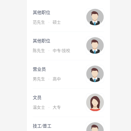
其他职位
范先生
·
硕士
其他职位
陈先生
·
中专/技校
营业员
男先生
·
高中
文员
温女士
·
大专
技工/普工