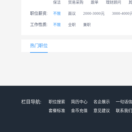
保洁
贸易采购
跟单
理财顾问
职位薪资:
不限
面议
2000-3000元
3000-4000
工作性质:
不限
全职
兼职
热门职位
栏目导航:
职位搜索
简历中心
名企展示
一句话
套餐标准
金币充值
意见建议
联系我